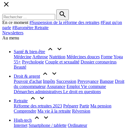
En ce moment
#
Suspension de la réforme des retraites
#
Faut qu'on
parle
#
Baromètre Retraite
Newsletters
Au menu
Santé & bien-être
Médecine
Arthrose
Nutrition
Médecines douces
Forme
Yoga
55+
Psychologie
Couple et sexualité
Dossier coronavirus
Beauté
Droit & argent
Pouvoir d'achat
Impôts
Succession
Prevoyance
Banque
Droit
du consommateur
Assurance
Emploi
Vie commune
Démarches administratives
Le droit en questions
Retraite
Réforme des retraites 2023
Préparer
Partir
Ma pension
Comprendre
Ma vie à la retraite
Réversion
High-tech
Internet
Smartphone / tablette
Ordinateur