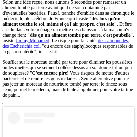
Selon une idée reçue, nous aurions 5 secondes pour ramasser un
aliment tombé par terre avant qu'il ne soit contaminé par
d'éventuelles bactéries. Faux!, tranche d'emblée dans sa chronique le
médecin le plus célèbre de France qui insiste "
dès lors qu'un
aliment touche le sol, même si ça l'air propre, c'est sale"
. Et être
assidu dans votre ménage ou mettre des chaussons à la maison n'y
change rien:
"dès qu'un aliment tombe par terre, c'est poubelle
",
insiste
Jimmy Mohamed
. Le risque pour la santé:
des salmonelles,
des Escherichia coli
"ou encore des staphylocoques responsables de
la gastro-entérite", insiste-t-il.
Souffler sur le morceau tombé par terre pour éliminer les poussières
ou les miettes qui se seraient collées dessus au sol donne-t-il un peu
de souplesse? "
C'est encore pire!
Vous risquez de mettre d'autres
bactéries et de rendre les gens malades". Seule alternative pour ne
pas jeter un morceau de nourriture tombé par terre: le rincez sous
l'eau, permet le médecin, mais difficile à appliquer pour votre tartine
de pain...