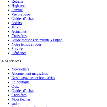
Retraite
High-tech
Famille
Vie pratique
Guides d'achat
Loisirs
Jeux
Actualités
Croisières
Guide maisons de retraite - Ehpad
Notre temps et vous
Services
Dépêches
Nos services
Newsletters
Abonnement magazines
Nos magazines et hors-séries
La boutique
Quiz
Guides d'achat
Croisières
Mots fléchés
sudoku