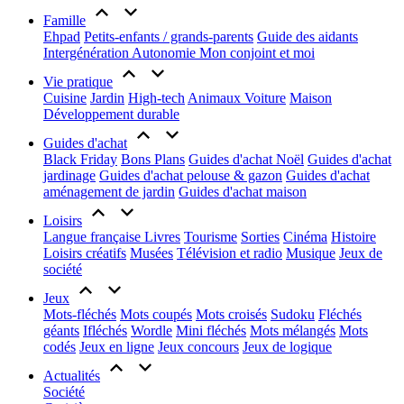
Famille
Ehpad
Petits-enfants / grands-parents
Guide des aidants
Intergénération
Autonomie
Mon conjoint et moi
Vie pratique
Cuisine
Jardin
High-tech
Animaux
Voiture
Maison
Développement durable
Guides d'achat
Black Friday
Bons Plans
Guides d'achat Noël
Guides d'achat
jardinage
Guides d'achat pelouse & gazon
Guides d'achat
aménagement de jardin
Guides d'achat maison
Loisirs
Langue française
Livres
Tourisme
Sorties
Cinéma
Histoire
Loisirs créatifs
Musées
Télévision et radio
Musique
Jeux de
société
Jeux
Mots-fléchés
Mots coupés
Mots croisés
Sudoku
Fléchés
géants
Ifléchés
Wordle
Mini fléchés
Mots mélangés
Mots
codés
Jeux en ligne
Jeux concours
Jeux de logique
Actualités
Société