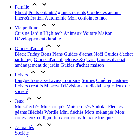
Famille
Ehpad
Petits-enfants / grands-parents
Guide des aidants
Intergénération
Autonomie
Mon conjoint et moi
Vie pratique
Cuisine
Jardin
High-tech
Animaux
Voiture
Maison
Développement durable
Guides d'achat
Black Friday
Bons Plans
Guides d'achat Noël
Guides d'achat
jardinage
Guides d'achat pelouse & gazon
Guides d'achat
aménagement de jardin
Guides d'achat maison
Loisirs
Langue française
Livres
Tourisme
Sorties
Cinéma
Histoire
Loisirs créatifs
Musées
Télévision et radio
Musique
Jeux de
société
Jeux
Mots-fléchés
Mots coupés
Mots croisés
Sudoku
Fléchés
géants
Ifléchés
Wordle
Mini fléchés
Mots mélangés
Mots
codés
Jeux en ligne
Jeux concours
Jeux de logique
Actualités
Société