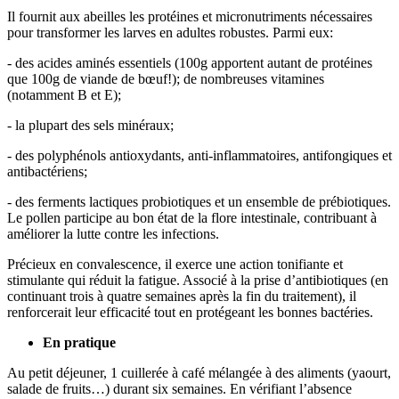
Il fournit aux abeilles les protéines et micronutriments nécessaires
pour transformer les larves en adultes robustes. Parmi eux:
- des acides aminés essentiels (100g apportent autant de protéines
que 100g de viande de bœuf!); de nombreuses vitamines
(notamment B et E);
- la plupart des sels minéraux;
- des polyphénols antioxydants, anti-inflammatoires, antifongiques et
antibactériens;
- des ferments lactiques probiotiques et un ensemble de prébiotiques.
Le pollen participe au bon état de la flore intestinale, contribuant à
améliorer la lutte contre les infections.
Précieux en convalescence, il exerce une action tonifiante et
stimulante qui réduit la fatigue. Associé à la prise d’antibiotiques (en
continuant trois à quatre semaines après la fin du traitement), il
renforcerait leur efficacité tout en protégeant les bonnes bactéries.
En pratique
Au petit déjeuner, 1 cuillerée à café mélangée à des aliments (yaourt,
salade de fruits…) durant six semaines. En vérifiant l’absence