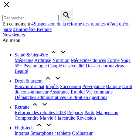
En ce moment
#
Suspension de la réforme des retraites
#
Faut qu'on
parle
#
Baromètre Retraite
Newsletters
Au menu
Santé & bien-être
Médecine
Arthrose
Nutrition
Médecines douces
Forme
Yoga
55+
Psychologie
Couple et sexualité
Dossier coronavirus
Beauté
Droit & argent
Pouvoir d'achat
Impôts
Succession
Prevoyance
Banque
Droit
du consommateur
Assurance
Emploi
Vie commune
Démarches administratives
Le droit en questions
Retraite
Réforme des retraites 2023
Préparer
Partir
Ma pension
Comprendre
Ma vie à la retraite
Réversion
High-tech
Internet
Smartphone / tablette
Ordinateur