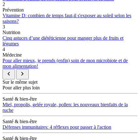
2
Prévention
Vitamine D: combien de temps faut-il s'exposer au soleil selon les
saisons?
3
Nutrition
Cinq astuces d’une diététicienne pour manger plus de fruits et
légumes
4
Médecine
Pour aller mieux, je prends (enfin) soin de mon microbiote et de
mon alimentation!
Sur le même sujet
Pour aller plus loin
Santé & bien-être
Miel, propolis, gelée royale, pollen: les nouveaux bienfaits de la
ruche
Santé & bien-être
Défenses immunitaires: 4 réflexes pour passer à l'action
Santé & bien-être