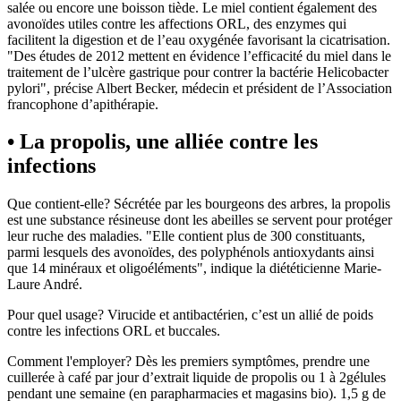
salée ou encore une boisson tiède. Le miel contient également des
avonoïdes utiles contre les affections ORL, des enzymes qui
facilitent la digestion et de l’eau oxygénée favorisant la cicatrisation.
"Des études de 2012 mettent en évidence l’efficacité du miel dans le
traitement de l’ulcère gastrique pour contrer la bactérie Helicobacter
pylori", précise Albert Becker, médecin et président de l’Association
francophone d’apithérapie.
• La propolis, une alliée contre les
infections
Que contient-elle? Sécrétée par les bourgeons des arbres, la propolis
est une substance résineuse dont les abeilles se servent pour protéger
leur ruche des maladies. "Elle contient plus de 300 constituants,
parmi lesquels des avonoïdes, des polyphénols antioxydants ainsi
que 14 minéraux et oligoéléments", indique la diététicienne Marie-
Laure André.
Pour quel usage? Virucide et antibactérien, c’est un allié de poids
contre les infections ORL et buccales.
Comment l'employer? Dès les premiers symptômes, prendre une
cuillerée à café par jour d’extrait liquide de propolis ou 1 à 2gélules
pendant une semaine (en parapharmacies et magasins bio). 1,5 g de