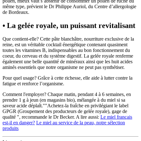
pollen, mieux vaut s’abstenir de consommer un pollen de ruche du
même type, prévient le Dr Philippe Auriol, du Centre d’allergologie
de Bordeaux.
• La gelée royale, un puissant revitalisant
Que contient-elle? Cette pâte blanchâtre, nourriture exclusive de la
reine, est un véritable cocktail énergétique contenant quasiment
toutes les vitamines B, indispensables au bon fonctionnement du
coeur, du cerveau et du système digestif. La gelée royale renferme
également une belle quantité de minéraux ainsi que les huit acides
aminés essentiels que notre organisme ne peut pas synthétiser.
Pour quel usage? Grâce à cette richesse, elle aide à lutter contre la
fatigue et renforce l’organisme.
Comment l'employer? Chaque matin, pendant 4 à 6 semaines, en
prendre 1 g à jeun (en magasins bio), mélangée à du miel si sa
saveur acide déplaît.""Achetez-la fraîche en privilégiant le label
GPGR (Groupement des producteurs de gelée royale), gage de
qualité ", recommande le Dr Becker. A lire aussi:
Le miel français
est-il en danger?
Le miel au service de la peau, notre sélection
produits