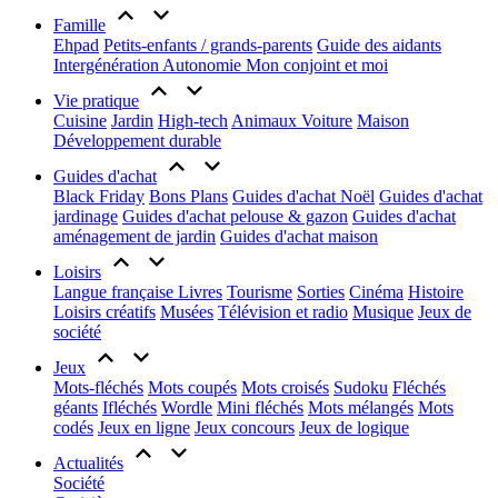
Famille
Ehpad
Petits-enfants / grands-parents
Guide des aidants
Intergénération
Autonomie
Mon conjoint et moi
Vie pratique
Cuisine
Jardin
High-tech
Animaux
Voiture
Maison
Développement durable
Guides d'achat
Black Friday
Bons Plans
Guides d'achat Noël
Guides d'achat
jardinage
Guides d'achat pelouse & gazon
Guides d'achat
aménagement de jardin
Guides d'achat maison
Loisirs
Langue française
Livres
Tourisme
Sorties
Cinéma
Histoire
Loisirs créatifs
Musées
Télévision et radio
Musique
Jeux de
société
Jeux
Mots-fléchés
Mots coupés
Mots croisés
Sudoku
Fléchés
géants
Ifléchés
Wordle
Mini fléchés
Mots mélangés
Mots
codés
Jeux en ligne
Jeux concours
Jeux de logique
Actualités
Société