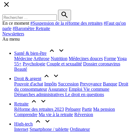
En ce moment
#
Suspension de la réforme des retraites
#
Faut qu'on
parle
#
Baromètre Retraite
Newsletters
Au menu
Santé & bien-être
Médecine
Arthrose
Nutrition
Médecines douces
Forme
Yoga
55+
Psychologie
Couple et sexualité
Dossier coronavirus
Beauté
Droit & argent
Pouvoir d'achat
Impôts
Succession
Prevoyance
Banque
Droit
du consommateur
Assurance
Emploi
Vie commune
Démarches administratives
Le droit en questions
Retraite
Réforme des retraites 2023
Préparer
Partir
Ma pension
Comprendre
Ma vie à la retraite
Réversion
High-tech
Internet
Smartphone / tablette
Ordinateur