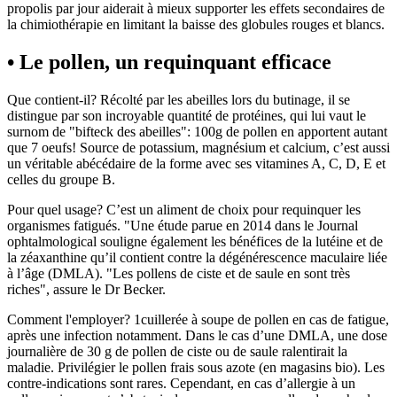
propolis par jour aiderait à mieux supporter les effets secondaires de
la chimiothérapie en limitant la baisse des globules rouges et blancs.
• Le pollen, un requinquant efficace
Que contient-il? Récolté par les abeilles lors du butinage, il se
distingue par son incroyable quantité de protéines, qui lui vaut le
surnom de "bifteck des abeilles": 100g de pollen en apportent autant
que 7 oeufs! Source de potassium, magnésium et calcium, c’est aussi
un véritable abécédaire de la forme avec ses vitamines A, C, D, E et
celles du groupe B.
Pour quel usage? C’est un aliment de choix pour requinquer les
organismes fatigués. "Une étude parue en 2014 dans le Journal
ophtalmological souligne également les bénéfices de la lutéine et de
la zéaxanthine qu’il contient contre la dégénérescence maculaire liée
à l’âge (DMLA). "Les pollens de ciste et de saule en sont très
riches", assure le Dr Becker.
Comment l'employer? 1cuillerée à soupe de pollen en cas de fatigue,
après une infection notamment. Dans le cas d’une DMLA, une dose
journalière de 30 g de pollen de ciste ou de saule ralentirait la
maladie. Privilégier le pollen frais sous azote (en magasins bio). Les
contre-indications sont rares. Cependant, en cas d’allergie à un