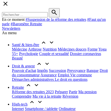
En ce moment
#
Suspension de la réforme des retraites
#
Faut qu'on
parle
#
Baromètre Retraite
Newsletters
Au menu
Santé & bien-être
Médecine
Arthrose
Nutrition
Médecines douces
Forme
Yoga
55+
Psychologie
Couple et sexualité
Dossier coronavirus
Beauté
Droit & argent
Pouvoir d'achat
Impôts
Succession
Prevoyance
Banque
Droit
du consommateur
Assurance
Emploi
Vie commune
Démarches administratives
Le droit en questions
Retraite
Réforme des retraites 2023
Préparer
Partir
Ma pension
Comprendre
Ma vie à la retraite
Réversion
High-tech
Internet
Smartphone / tablette
Ordinateur