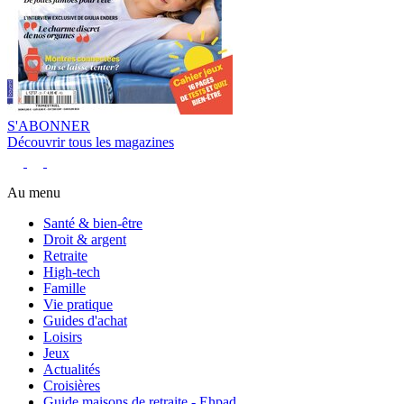
S'ABONNER
Découvrir tous les magazines
Au menu
Santé & bien-être
Droit & argent
Retraite
High-tech
Famille
Vie pratique
Guides d'achat
Loisirs
Jeux
Actualités
Croisières
Guide maisons de retraite - Ehpad