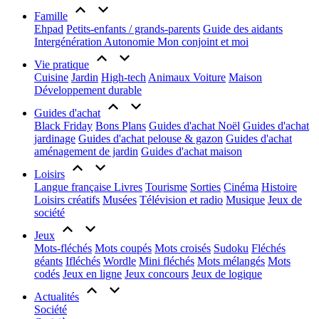
Famille
Ehpad
Petits-enfants / grands-parents
Guide des aidants
Intergénération
Autonomie
Mon conjoint et moi
Vie pratique
Cuisine
Jardin
High-tech
Animaux
Voiture
Maison
Développement durable
Guides d'achat
Black Friday
Bons Plans
Guides d'achat Noël
Guides d'achat
jardinage
Guides d'achat pelouse & gazon
Guides d'achat
aménagement de jardin
Guides d'achat maison
Loisirs
Langue française
Livres
Tourisme
Sorties
Cinéma
Histoire
Loisirs créatifs
Musées
Télévision et radio
Musique
Jeux de
société
Jeux
Mots-fléchés
Mots coupés
Mots croisés
Sudoku
Fléchés
géants
Ifléchés
Wordle
Mini fléchés
Mots mélangés
Mots
codés
Jeux en ligne
Jeux concours
Jeux de logique
Actualités
Société